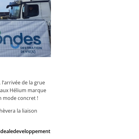
l’arrivée de la grue
reaux Hélium marque
n mode concret !
èvera la liaison
eidealedeveloppement