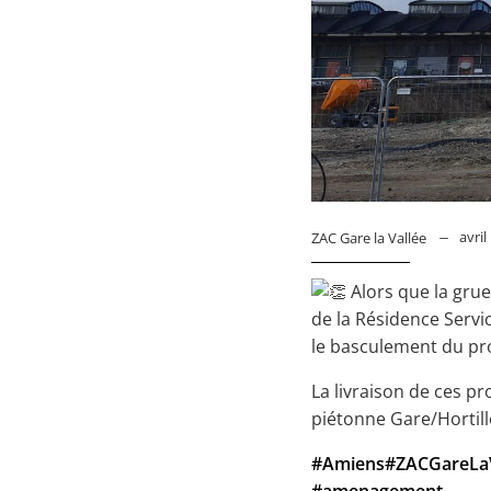
avril
ZAC Gare la Vallée
Alors que la grue 
de la Résidence Serv
le basculement du pr
La livraison de ces p
piétonne Gare/Hortill
#Amiens
#ZACGareLaV
#amenagement