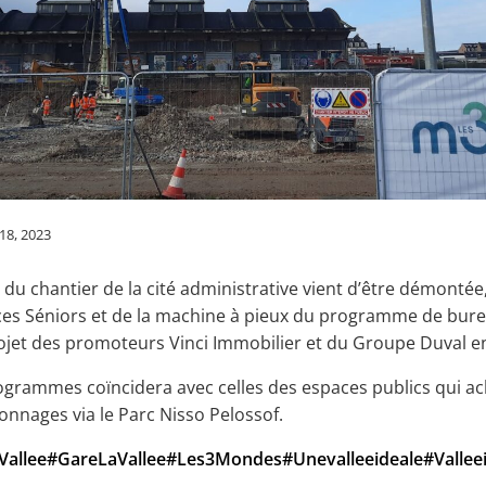
 18, 2023
du chantier de la cité administrative vient d’être démontée, 
ices Séniors et de la machine à pieux du programme de bu
ojet des promoteurs Vinci Immobilier et du Groupe Duval e
rogrammes coïncidera avec celles des espaces publics qui ach
onnages via le Parc Nisso Pelossof.
allee
#GareLaVallee
#Les3Mondes
#Unevalleeideale
#Valle