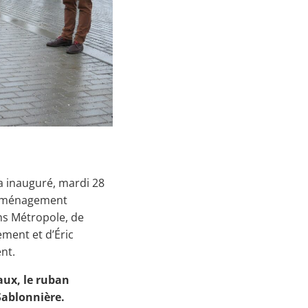
a inauguré, mardi 28
d’Aménagement
ns Métropole, de
ment et d’Éric
nt.
aux, le ruban
Sablonnière.