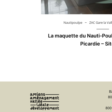
–
Nautipoulpe
ZAC Gare la Val
La maquette du Nauti-Po
Picardie – Si
B
80
800