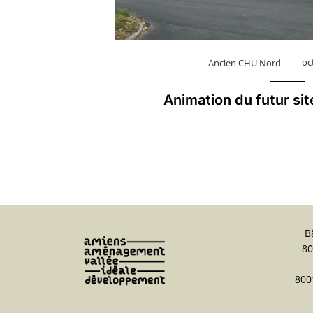
oc
Ancien CHU Nord
Animation du futur si
B
80
800